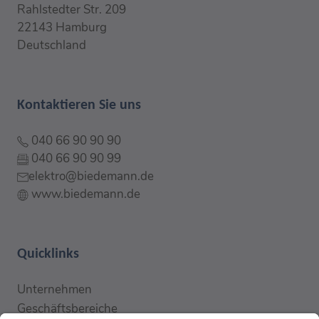
Rahlstedter Str. 209
22143 Hamburg
Deutschland
Kontaktieren Sie uns
040 66 90 90 90
040 66 90 90 99
elektro@biedemann.de
www.biedemann.de
Quicklinks
Unternehmen
Geschäftsbereiche