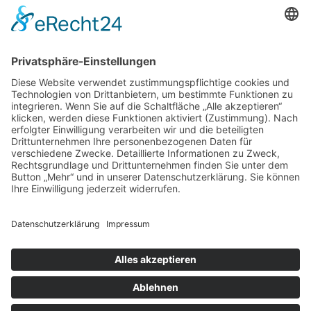
Mieter, Eigentümer, Verwaltungen
Bauträger und Gewerbekunden
Finanzdienstleistungs- oder
Telekommunikationsunternehmen
Bewerbungen
Ausbildungen
Copyright © 2026 Peter Biedemann GmbH. Alle Rechte
vorbehalten.
Webentwicklung: HGD Media
|
|
|
Impressum
Datenschutz
AGBs
Kontakt